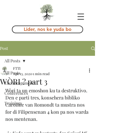
Lider, nos ke yuda bo
Post
All Posts
FTTI
All Posts
Apr 13, 2020
1 min read
WÒRI ? part 3
Encouragements
Wòri ta un emoshon ku ta destruktivo. 
Conferences
Den e parti tres, konsehera bíbliko 
Trainings
Caroline van Romondt ta mustra nos 
for di Filipensenan 4 kon pa nos warda 
nos mentenan. 