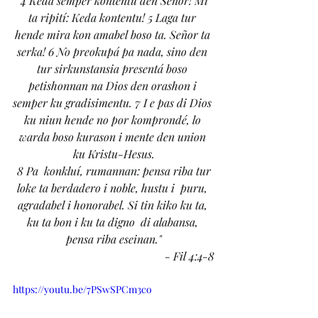
"4 Keda semper kontentu den Señor! Mi 
ta ripití: Keda kontentu! 5 Laga tur 
hende mira kon amabel boso ta. Señor ta 
serka! 6 No preokupá pa nada, sino den 
tur sirkunstansia presentá boso 
petishonnan na Dios den orashon i 
semper ku gradisimentu. 7 I e pas di Dios 
ku niun hende no por komprondé, lo 
warda boso kurason i mente den union 
ku Kristu-Hesus.
 8 Pa  konkluí, rumannan: pensa riba tur 
loke ta berdadero i noble, hustu i  puru, 
agradabel i honorabel. Si tin kiko ku ta, 
ku ta bon i ku ta digno  di alabansa, 
pensa riba eseinan."
- Fil 4:4-8
https://youtu.be/7PSwSPCm3co