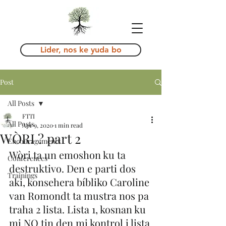
Lider, nos ke yuda bo
Post
All Posts
FTTI
All Posts
Apr 9, 2020
1 min read
WÒRI ? part 2
Encouragements
Wòri ta un emoshon ku ta 
Conferences
destruktivo. Den e parti dos 
Trainings
aki, konsehera bíbliko Caroline 
van Romondt ta mustra nos pa 
traha 2 lista. Lista 1, kosnan ku 
mi NO tin den mi kontrol i lista 